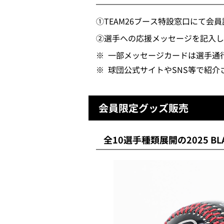
①TEAM26ブース特設窓口にて会
②選手への応援メッセージを記入し
※
一部メッセージカードは選手通
※
球団公式サイトやSNS等で紹
会員限定グッズ販売
全10選手種類展開の2025 BL