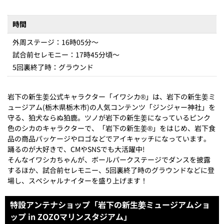
時間
外周ステージ：16時05分～
試合前セレモニー：17時45分頃～
5回裏終了時：グラウンド
岩下の新生姜公式キャラクター「イワシカ®」は、岩下の新生姜ミ
ュージアム(栃木県栃木市)の人気コンテンツ「ジンジャー神社」を
守る、狛犬ならぬ狛鹿。ツノが岩下の新生姜になっているピンク
色のシカのキャラクターで、「岩下の新生姜®」をはじめ、岩下食
品の商品パッケージやロゴなどでアイキャッチになっています。
踊るのが大好きで、CMやSNSでも大活躍中!
そんなイワシカちゃんが、ボールパークステージでダンスを披露
するほか、試合前セレモニー、5回裏終了時のグラウンドなどに登
場し、スペシャルナイターを盛り上げます！
特設アンテナショップ「岩下の新生姜ミュージアムショ
ップ in ZOZOマリンスタジアム」