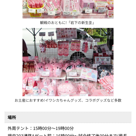
観戦のおともに!「岩下の新生姜」
お土産におすすめ!イワシカちゃんグッズ、コラボグッズなど多数
場所
外周テント：15時00分～19時00分
場内203通路Aゲート脇：16時00分～試合終了後30分まで(最長