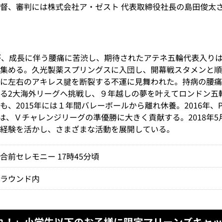
督、審判には株式会社ア・ゼスト 代表取締役社長の島田俊太
が、成長に伴う腰痛に苦渋し、期待されたアテネ五輪代表入り
集める。久光製薬スプリングスに入団し、開幕戦スタメンと順
に左右のアキレス腱を断裂する不運に見舞われた。持病の腰痛
る2大海外リーグへ挑戦し、９年越しの夢を叶えてロンドン五
、2015年には１年間バレーボールから離れ休養。2016年、
ンには、Ｖチャレンジリーグの準優勝に大きく貢献する。2018年
経験を活かし、さまざまな活動を展開している。
合前セレモニー 17時45分頃
グラウンド内
れ！」小学生以下のお子様に限定マリーンズキャ