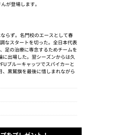
さんが登場します。
はならず。名門校のエースとして春
調なスタートを切った。全日本代表
、足の治療に専念するためチームを
輪に出場した。翌シーズンからは久
PFUブルーキャッツでスパイカーと
5月、黒鷲旗を最後に惜しまれながら
ップをプレゼント！