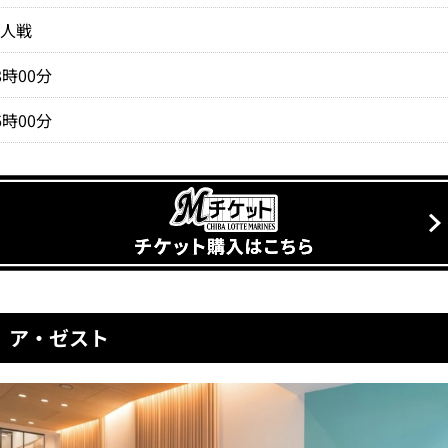
巨人戦
8時00分
6時00分
。ア・ゼスト