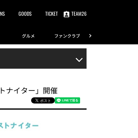
NS
GOODS
TICKET
TEAM26
グルメ
ファンクラブ
FANS
ゼストナイター」開催