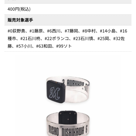
400円(税込)
販売対象選手
#0荻野貴、#1藤原、#6西川、#7藤岡、#8中村、#14小島、#16
種市、#21石川柊、#22ポランコ、#23石川慎、#25岡、#32佐
藤、#57小川、#63和田、#99ソト