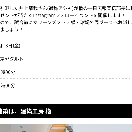
引退した井上晴哉さん(通称アジャ)が櫓の一日広報宣伝部長に
ントが当たるInstagramフォローイベントを開催します！
すので、試合前にマリーンズストア横・球場外周ブースへお越し
ましょう！
月13日(金)
東京ヤクルト
8時00分
6時00分
建築は、建築工房 櫓