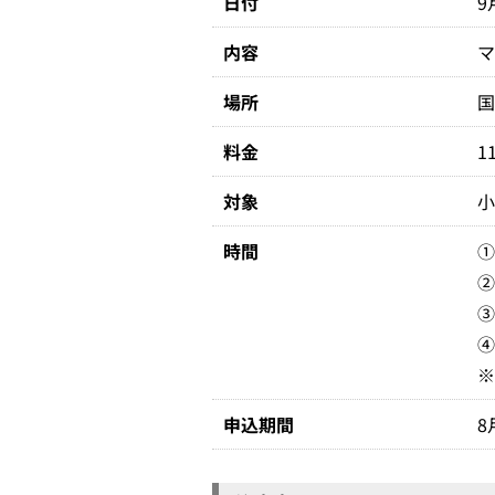
日付
9
内容
場所
国
料金
1
対象
小
時間
①
②
③
④
※
申込期間
8