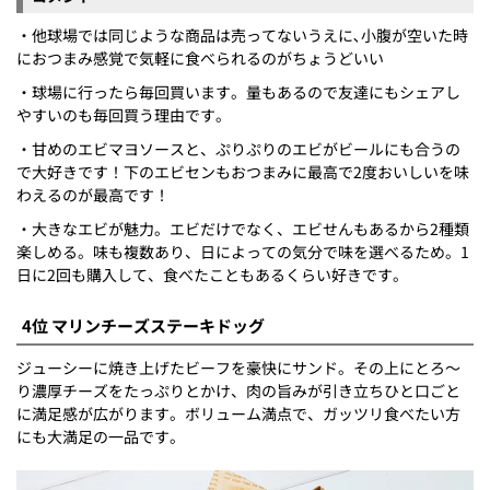
・他球場では同じような商品は売ってないうえに､小腹が空いた時
におつまみ感覚で気軽に食べられるのがちょうどいい
・球場に行ったら毎回買います。量もあるので友達にもシェアし
やすいのも毎回買う理由です。
・甘めのエビマヨソースと、ぷりぷりのエビがビールにも合うの
で大好きです！下のエビセンもおつまみに最高で2度おいしいを味
わえるのが最高です！
・大きなエビが魅力。エビだけでなく、エビせんもあるから2種類
楽しめる。味も複数あり、日によっての気分で味を選べるため。1
日に2回も購入して、食べたこともあるくらい好きです。
4位 マリンチーズステーキドッグ
ジューシーに焼き上げたビーフを豪快にサンド。その上にとろ～
り濃厚チーズをたっぷりとかけ、肉の旨みが引き立ちひと口ごと
に満足感が広がります。ボリューム満点で、ガッツリ食べたい方
にも大満足の一品です。