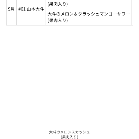
(果肉入り)
大
9月
#61 山本大斗
大斗のメロン＆クラッシュマンゴーサワー
山
(果肉入り)
メ
大斗のメロンスカッシュ
(果肉入り)