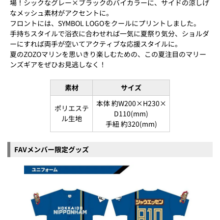
場！シックなグレー×ブラックのバイカラーに、サイドの涼しげ
なメッシュ素材がアクセントに。
フロントには、SYMBOL LOGOをクールにプリントしました。
手持ちスタイルで浴衣に合わせれば一気に夏祭り気分、ショルダ
ーにすれば両手が空いてアクティブな応援スタイルに。
夏のZOZOマリンを思いきり楽しむための、この夏注目のマリー
ンズギアをぜひお見逃しなく！
素材
サイズ
本体 約W200×H230×
ポリエステ
D110(mm)
ル生地
手紐 約320(mm)
FAVメンバー限定グッズ