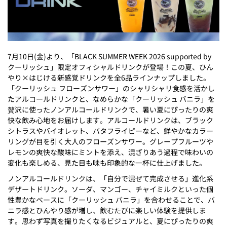
7月10日(金)より、「BLACK SUMMER WEEK 2026 supported by
クーリッシュ」限定オフィシャルドリンクが登場！この夏、ひん
やり×はじける新感覚ドリンクを全6品ラインナップしました。
「クーリッシュ フローズンサワー」のシャリシャリ食感を活かし
たアルコールドリンクと、なめらかな「クーリッシュ バニラ」を
贅沢に使ったノンアルコールドリンクで、暑い夏にぴったりの爽
快な飲み心地をお届けします。アルコールドリンクは、ブラック
シトラスやバイオレット、バタフライピーなど、鮮やかなカラー
リングが目を引く大人のフローズンサワー。グレープフルーツや
レモンの爽快な酸味にミントを添え、混ざりあう過程で味わいの
変化も楽しめる、見た目も味も印象的な一杯に仕上げました。
ノンアルコールドリンクは、「自分で混ぜて完成させる」進化系
デザートドリンク。ソーダ、マンゴー、チャイミルクといった個
性豊かなベースに「クーリッシュ バニラ」を合わせることで、バ
ニラ感とひんやり感が増し、飲むたびに楽しい体験を提供しま
す。思わず写真を撮りたくなるビジュアルと、夏にぴったりの爽