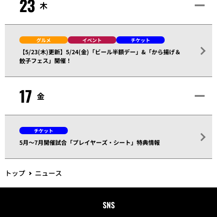
23
木
グルメ
イベント
チケット
【5/23(木)更新】5/24(金)「ビール半額デー」&「から揚げ＆
餃子フェス」開催！
17
金
チケット
5月～7月開催試合「プレイヤーズ・シート」特典情報
トップ
ニュース
SNS