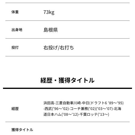
73kg
体重
島根県
出身地
右投げ/右打ち
投打
経歴・獲得タイトル
浜田高-三菱自動車川崎-中日(ドラフト6 '89～'95)
経歴
-西武('96～'02)-コーチ兼務('02)('03～'07)-北海
道日本ハム('08～'12)-千葉ロッテ('13～)
獲得タイトル