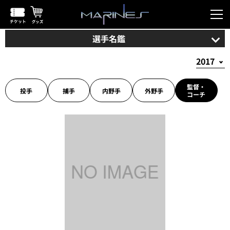
選手名鑑
監督・
投手
捕手
内野手
外野手
コーチ