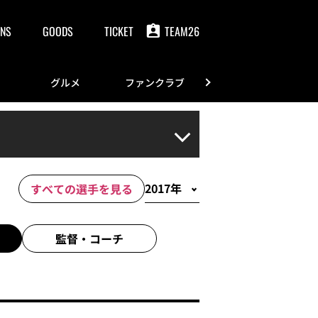
NS
GOODS
TICKET
TEAM26
グルメ
ファンクラブ
FANS
すべての選手を見る
監督・
コーチ