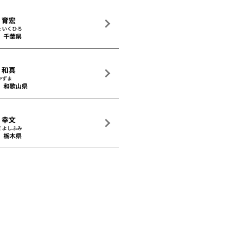
 育宏
 いくひろ
千葉県
 和真
かずま
和歌山県
 幸文
 よしふみ
栃木県