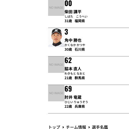
00
柴田 講平
しばた こうへい
31歳
福岡県
3
角中 勝也
かくなか かつや
30歳
石川県
62
脇本 直人
わきもと なおと
21歳
群馬県
69
肘井 竜蔵
ひじい りゅうぞう
22歳
兵庫県
トップ
チーム情報
選手名鑑