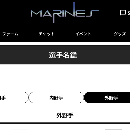
S
ファーム
チケット
イベント
グッズ
選手名鑑
捕手
内野手
外野手
外野手