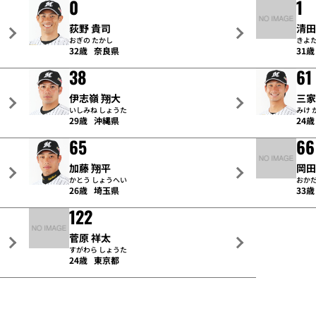
0
1
荻野 貴司
清田
おぎの たかし
きよた
32歳
奈良県
31歳
38
61
伊志嶺 翔大
三家
いしみね しょうた
みけ 
29歳
沖縄県
24歳
65
66
加藤 翔平
岡田
かとう しょうへい
おかだ
26歳
埼玉県
33歳
122
菅原 祥太
すがわら しょうた
24歳
東京都