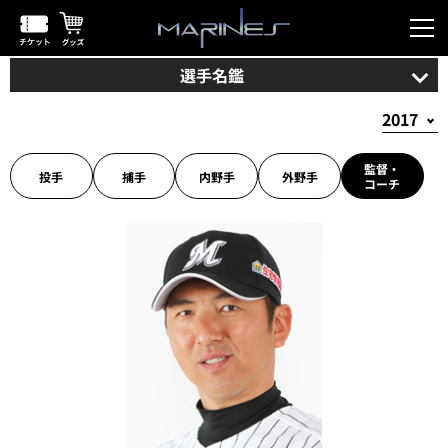
選手名鑑
監督・
投手
捕手
内野手
外野手
コーチ