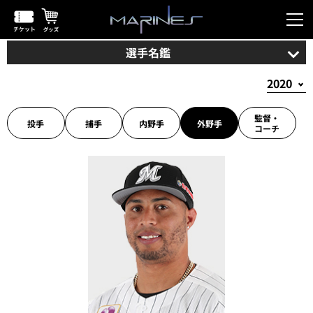
選手名鑑
監督・
投手
捕手
内野手
外野手
コーチ