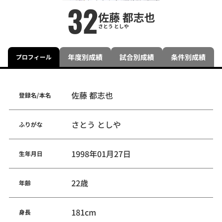
32
佐藤 都志也
さとう としや
年度別成績
試合別成績
条件別成績
プロフィール
佐藤 都志也
登録名/本名
さとう としや
ふりがな
1998年01月27日
生年月日
22歳
年齢
181cm
身長