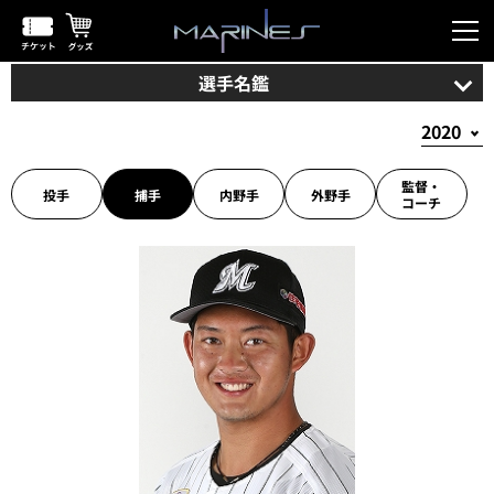
選手名鑑
監督・
投手
捕手
内野手
外野手
コーチ