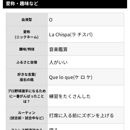
愛称・趣味など
O
血液型
愛称
La Chispa(ラ チスパ)
(ニックネーム)
音楽鑑賞
趣味/特技
人がいい
ふるさと自慢
好きな言葉/
Que lo que(ケ ロ ケ)
座右の銘
プロ野球選手になるため
練習をたくさんした
に一番がんばったこと
は？
ルーティン
打席に入る前にズボンを上げる
(試合前・試合中など)
寝る
ストレス解消法は？