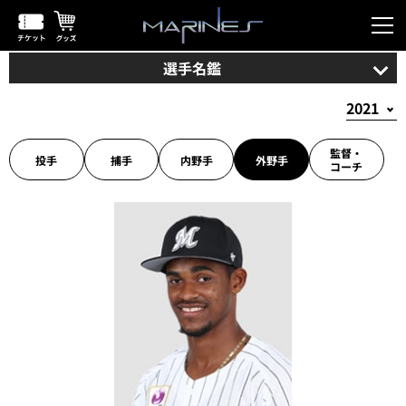
選手名鑑
監督・
投手
捕手
内野手
外野手
コーチ