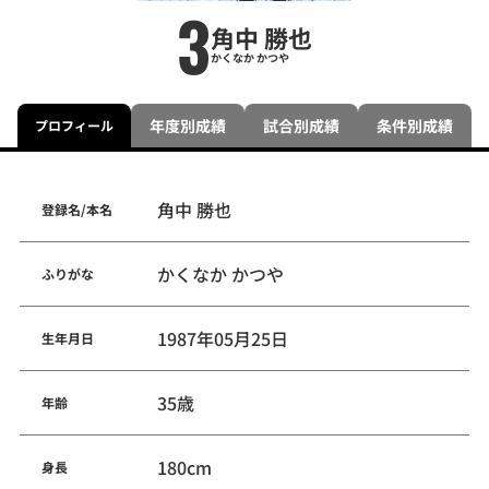
3
角中 勝也
かくなか かつや
年度別成績
試合別成績
条件別成績
プロフィール
角中 勝也
登録名/本名
かくなか かつや
ふりがな
1987年05月25日
生年月日
35歳
年齢
180cm
身長