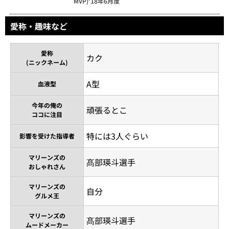
MVP)'18年6月度
愛称・趣味など
愛称
カク
(ニックネーム)
A型
血液型
今年の俺の
頑張るとこ
ココに注目
特には3人ぐらい
影響を受けた指導者
マリーンズの
髙部瑛斗選手
おしゃれさん
マリーンズの
自分
グルメ王
マリーンズの
髙部瑛斗選手
ムードメーカー