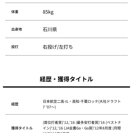
85kg
体重
石川県
出身地
右投げ/左打ち
投打
経歴・獲得タイトル
日本航空二高-IL・高知-千葉ロッテ(大社ドラフト
経歴
7 '07～)
(首位打者賞)'12,'16 (最多安打者賞)'16 (ベストナ
獲得タイトル
イン)'12,'16 (JA全農Go・Go賞)'12年8月度 (月間