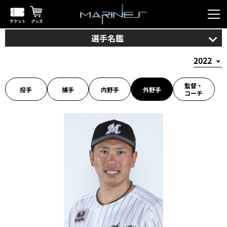
選手名鑑
監督・
投手
捕手
内野手
外野手
コーチ