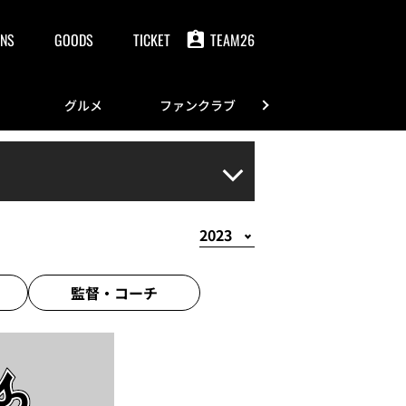
NS
GOODS
TICKET
TEAM26
グルメ
ファンクラブ
FANS
監督・
コーチ