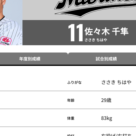
11
佐々木 千隼
ささき ちはや
年度別成績
試合別成績
ささき ちはや
ふりがな
29歳
年齢
83kg
体重
右投げ/右打ち
投打