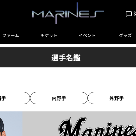
S
ファーム
チケット
イベント
グッズ
選手名鑑
捕手
内野手
外野手