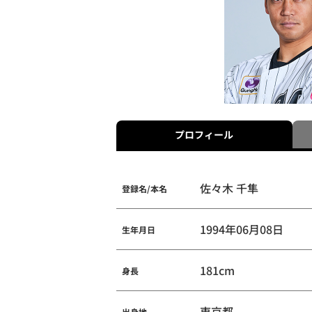
プロフィール
佐々木 千隼
登録名/本名
1994年06月08日
生年月日
181cm
身長
東京都
出身地