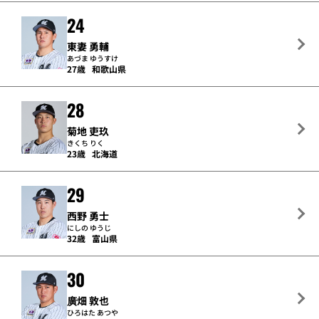
24
東妻 勇輔
あづま ゆうすけ
27歳
和歌山県
28
菊地 吏玖
きくち りく
23歳
北海道
29
西野 勇士
にしの ゆうじ
32歳
富山県
30
廣畑 敦也
ひろはた あつや