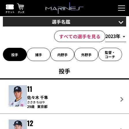
選手名鑑
すべての選手を見る
監督・
投手
捕手
内野手
外野手
コーチ
投手
11
佐々木 千隼
ささき ちはや
29歳
東京都
12