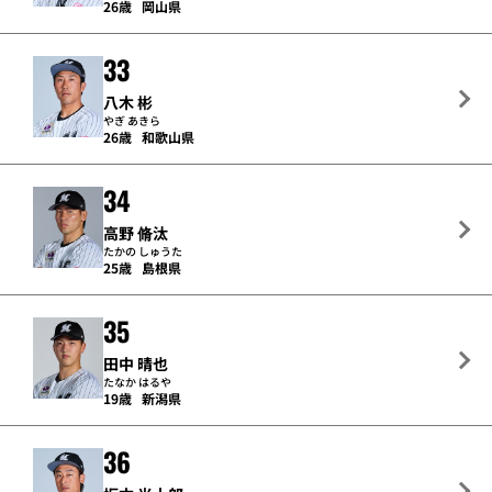
26歳
岡山県
33
八木 彬
やぎ あきら
26歳
和歌山県
34
高野 脩汰
たかの しゅうた
25歳
島根県
35
田中 晴也
たなか はるや
19歳
新潟県
36