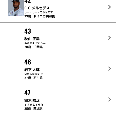
42
C.C.メルセデス
しー・しー・めるせです
29歳
ドミニカ共和国
43
秋山 正雲
あきやま せいうん
20歳
千葉県
46
岩下 大輝
いわした だいき
27歳
石川県
47
鈴木 昭汰
すずき しょうた
25歳
茨城県