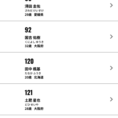
澤田 圭佑
さわだ けいすけ
29歳
愛媛県
92
国吉 佑樹
くによし ゆうき
32歳
大阪府
120
田中 楓基
たなか ふうき
20歳
北海道
121
土肥 星也
どひ せいや
28歳
大阪府