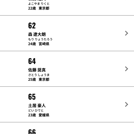
よこやま りくと
22歳
東京都
62
森 遼大朗
もり りょうたろう
24歳
宮崎県
64
佐藤 奨真
さとう しょうま
25歳
東京都
65
土居 豪人
どい ひでと
23歳
愛媛県
66