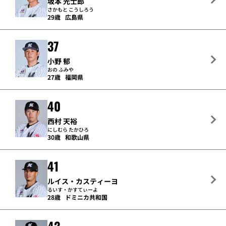
坂本 光士郎
さかもと こうしろう
29歳
広島県
37
小野 郁
おの ふみや
27歳
福岡県
40
西村 天裕
にしむら たかひろ
30歳
和歌山県
41
ルイス・カスティーヨ
るいす・かすてぃーよ
28歳
ドミニカ共和国