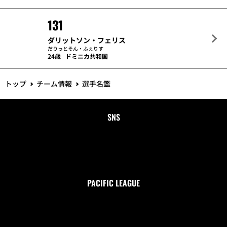
131
ダリットソン・フェリス
だりっとそん・ふぇりす
24歳
ドミニカ共和国
トップ
チーム情報
選手名鑑
SNS
PACIFIC LEAGUE