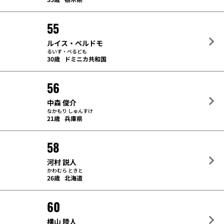
55
ルイス・ペルドモ
るいす・ぺるども
30歳
ドミニカ共和国
56
中森 俊介
なかもり しゅんすけ
21歳
兵庫県
58
河村 説人
かわむら ときと
26歳
北海道
60
横山 陸人