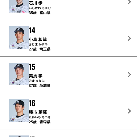
石川 歩
いしかわ あゆむ
35歳
富山県
14
小島 和哉
おじま かずや
27歳
埼玉県
15
美馬 学
みま まなぶ
37歳
茨城県
16
種市 篤暉
たねいち あつき
25歳
青森県