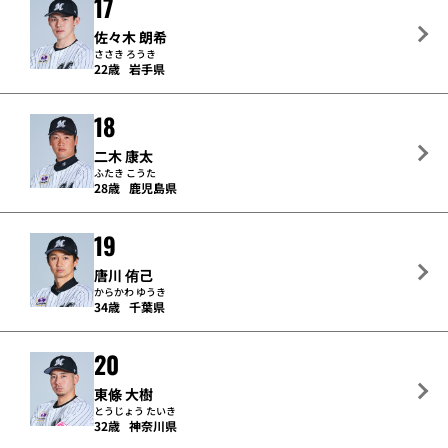
17
佐々木 朗希
ささき ろうき
22歳
岩手県
18
二木 康太
ふたき こうた
28歳
鹿児島県
19
唐川 侑己
からかわ ゆうき
34歳
千葉県
20
東條 大樹
とうじょう たいき
32歳
神奈川県