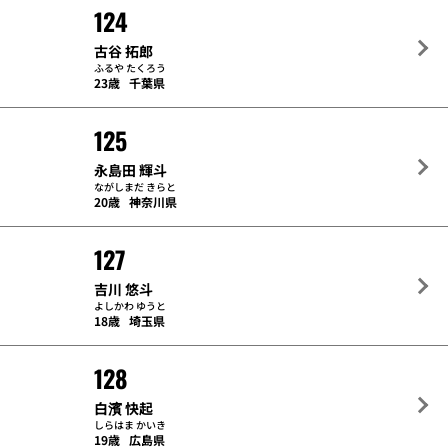
124
古谷 拓郎
ふるや たくろう
23歳
千葉県
125
永島田 輝斗
ながしまだ きらと
20歳
神奈川県
127
吉川 悠斗
よしかわ ゆうと
18歳
埼玉県
128
白濱 快起
しらはま かいき
19歳
広島県