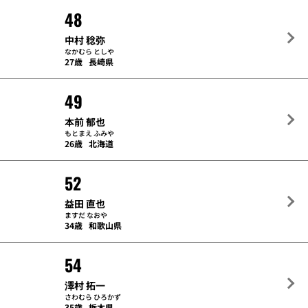
48
中村 稔弥
なかむら としや
27歳
長崎県
49
本前 郁也
もとまえ ふみや
26歳
北海道
52
益田 直也
ますだ なおや
34歳
和歌山県
54
澤村 拓一
さわむら ひろかず
35歳
栃木県