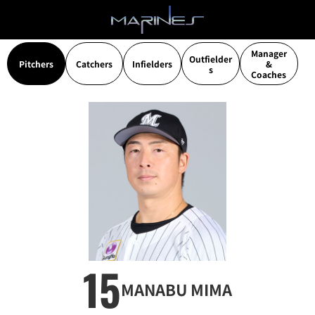
Manager
Outfielder
Pitchers
Catchers
Infielders
&
s
Coaches
15
MANABU MIMA