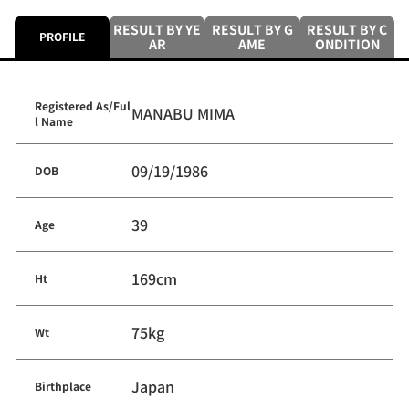
RESULT BY YE
RESULT BY G
RESULT BY C
PROFILE
AR
AME
ONDITION
Registered As/Ful
MANABU MIMA
l Name
09/19/1986
DOB
39
Age
169cm
Ht
75kg
Wt
Japan
Birthplace