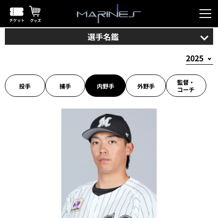
選手名鑑
監督・
投手
捕手
内野手
外野手
コーチ