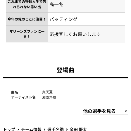
これまでの野球人生で忘
高一冬
れられない思い出
バッティング
今年の俺のここに注目！
マリーンズファンに一
応援宜しくお願いします
言！
登場曲
炎天夏
曲名
アーティスト名
湘南乃風
トップ
チーム情報
選手名鑑
金田 優太