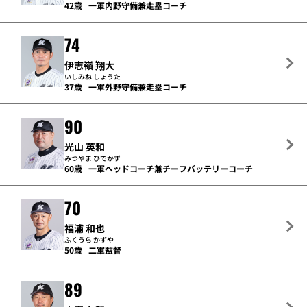
42歳
一軍内野守備兼走塁コーチ
74
伊志嶺 翔大
いしみね しょうた
37歳
一軍外野守備兼走塁コーチ
90
光山 英和
みつやま ひでかず
60歳
一軍ヘッドコーチ兼チーフバッテリーコーチ
70
福浦 和也
ふくうら かずや
50歳
二軍監督
89