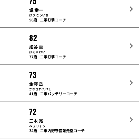
75
堀 幸一
ほり こういち
56歳
二軍打撃コーチ
82
細谷 圭
ほそや けい
37歳
二軍打撃コーチ
73
金澤 岳
かなざわ たけし
41歳
二軍バッテリーコーチ
72
三木 亮
みき りょう
34歳
二軍内野守備兼走塁コーチ