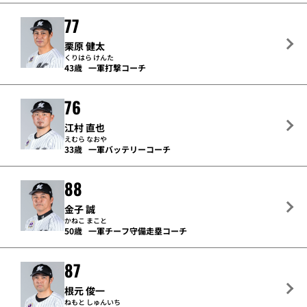
77
栗原 健太
くりはら けんた
43歳
一軍打撃コーチ
76
江村 直也
えむら なおや
33歳
一軍バッテリーコーチ
88
金子 誠
かねこ まこと
50歳
一軍チーフ守備走塁コーチ
87
根元 俊一
ねもと しゅんいち