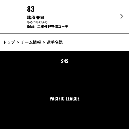
83
諸積 兼司
もろづみ けんじ
56歳
二軍外野守備コーチ
トップ
チーム情報
選手名鑑
SNS
PACIFIC LEAGUE