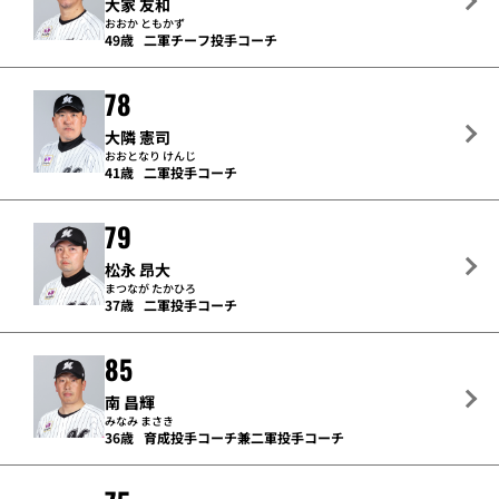
大家 友和
おおか ともかず
49歳
二軍チーフ投手コーチ
78
大隣 憲司
おおとなり けんじ
41歳
二軍投手コーチ
79
松永 昂大
まつなが たかひろ
37歳
二軍投手コーチ
85
南 昌輝
みなみ まさき
36歳
育成投手コーチ兼二軍投手コーチ