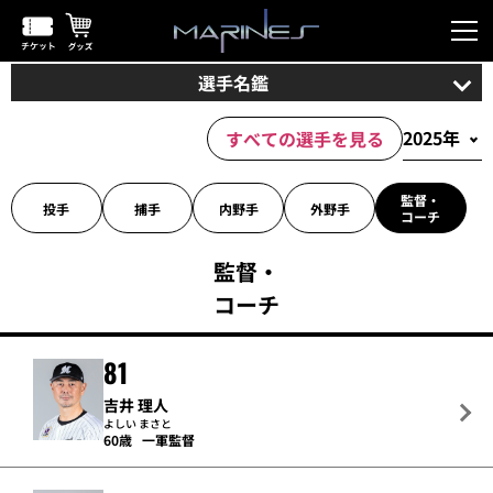
選手名鑑
すべての選手を見る
監督・
投手
捕手
内野手
外野手
コーチ
監督・
コーチ
81
吉井 理人
よしい まさと
60歳
一軍監督