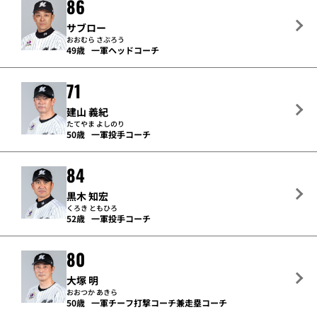
86
サブロー
おおむら さぶろう
49歳
一軍ヘッドコーチ
71
建山 義紀
たてやま よしのり
50歳
一軍投手コーチ
84
黒木 知宏
くろき ともひろ
52歳
一軍投手コーチ
80
大塚 明
おおつか あきら
50歳
一軍チーフ打撃コーチ兼走塁コーチ