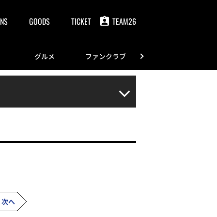
NS
GOODS
TICKET
TEAM26
グルメ
ファンクラブ
FANS
次へ