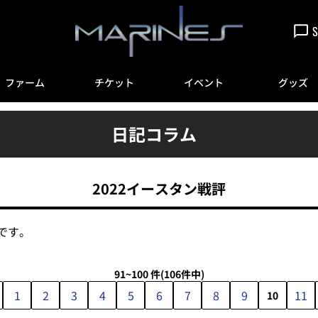
S
ファーム
チケット
イベント
グッズ
日記コラム
2022イースタン戦評
です。
91~100 件
(106件中)
1
2
3
4
5
6
7
8
9
11
10