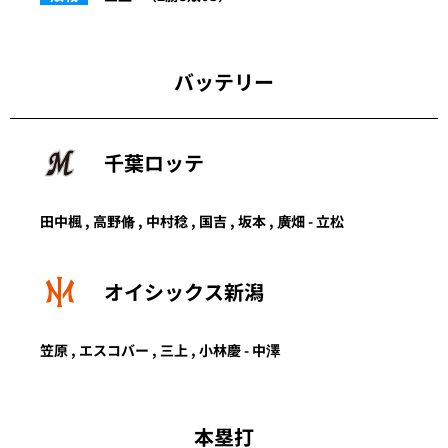
バッテリー
千葉ロッテ
田中楓
,
高野脩
,
中村稔
,
国吉
,
坂本
,
廣畑
-
立松
オイシックス新潟
笠原 , エスコバー , 三上 , 小林慶 - 中澤
本塁打