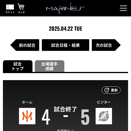
2025.04.22 TUE
前の試合
試合日程・結果
次の試合
試合
出場選手
トップ
成績
更新
ホーム
ビジター
4
5
試合終了
長岡悠久山