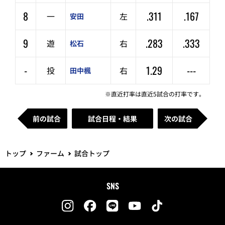
8
.311
.167
一
左
安田
9
.283
.333
遊
右
松石
-
1.29
---
投
右
田中楓
※直近打率は直近5試合の打率です。
前の試合
試合日程・結果
次の試合
トップ
ファーム
試合トップ
SNS