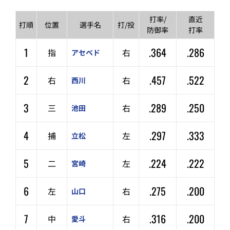
打率/
直近
打順
位置
選手名
打/投
防御率
打率
1
.364
.286
指
右
アセベド
2
.457
.522
右
右
西川
3
.289
.250
三
右
池田
4
.297
.333
捕
左
立松
5
.224
.222
二
左
宮崎
6
.275
.200
左
右
山口
7
.316
.200
中
右
愛斗