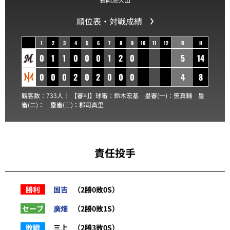
順位表・対戦成績
1
2
3
4
5
6
7
8
9
10
11
12
R
H
0
1
1
0
0
0
1
2
0
5
14
0
0
0
2
0
2
0
0
0
4
8
観客数：733人｜ 【審判】球審：
鈴木宏基
塁審(一)：
笹真輔
塁
審(二)：
塁審(三)：
郡司真里
責任投手
勝利
国吉
（2勝0敗0S）
セーブ
廣畑
（2勝0敗1S）
敗戦
三上
（2勝3敗0S）