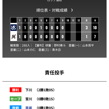
順位表・対戦成績
1
2
3
4
5
6
7
8
9
10
11
12
R
H
1
1
0
0
1
0
0
0
0
3
10
1
0
0
0
0
0
0
0
0
1
7
観客数：288人｜ 【審判】球審：
野村奏斗
塁審(一)：
山本周平
塁審(二)：
山本力仁
塁審(三)：
青木昴
責任投手
勝利
下川
（2勝1敗0S）
セーブ
宮川
（0勝0敗1S）
敗戦
早坂
（0勝1敗0S）