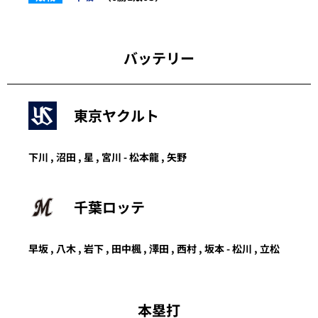
バッテリー
東京ヤクルト
下川 , 沼田 , 星 , 宮川 - 松本龍 , 矢野
千葉ロッテ
早坂
,
八木
,
岩下
,
田中楓
,
澤田
,
西村
,
坂本
-
松川
,
立松
本塁打