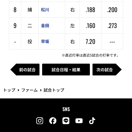
8
.188
.200
捕
右
松川
9
.160
.273
二
左
金田
-
7.20
---
投
右
早坂
※直近打率は直近5試合の打率です。
前の試合
試合日程・結果
次の試合
トップ
ファーム
試合トップ
SNS