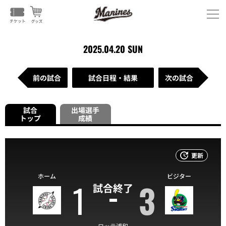
2025.04.20 SUN
前の試合
試合日程・結果
次の試合
試合
出場選手
トップ
成績
更新
ホーム
ビジター
1
3
試合終了
ロッテ浦和