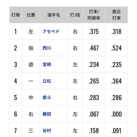
打率/
直近
打順
位置
選手名
打/投
防御率
打率
1
.375
.318
左
右
アセベド
2
.467
.524
指
右
西川
3
.234
.235
遊
左
宮崎
4
.265
.364
一
左
立松
5
.283
.286
中
右
愛斗
6
.067
.000
右
左
藤田
7
.158
.091
三
左
谷村