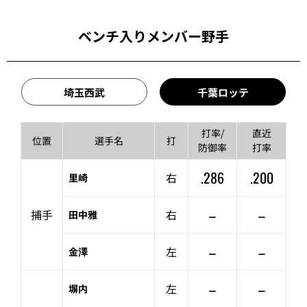
ベンチ入りメンバー野手
埼玉西武
千葉ロッテ
打率/
直近
位置
選手名
打
防御率
打率
.286
.200
右
里崎
–
–
捕手
右
田中雅
–
–
左
金澤
–
–
左
塀内