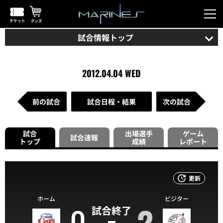
試合情報トップ
2012.04.04 WED
前の試合
試合日程・結果
次の試合
試合
出場選手
ゲーム
試合速報
トップ
成績
レポート
更新
ホーム
ビジター
0
2
試合終了