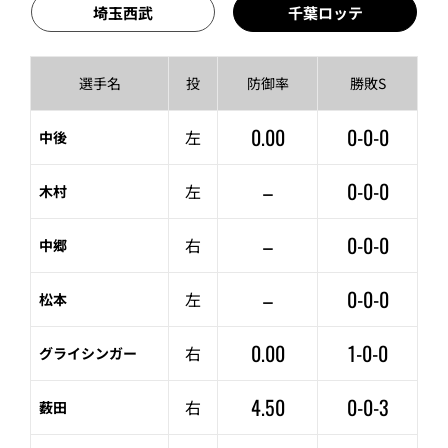
埼玉西武
千葉ロッテ
選手名
投
防御率
勝敗S
0.00
0-0-0
左
中後
–
0-0-0
左
木村
–
0-0-0
右
中郷
–
0-0-0
左
松本
0.00
1-0-0
右
グライシンガー
4.50
0-0-3
右
薮田