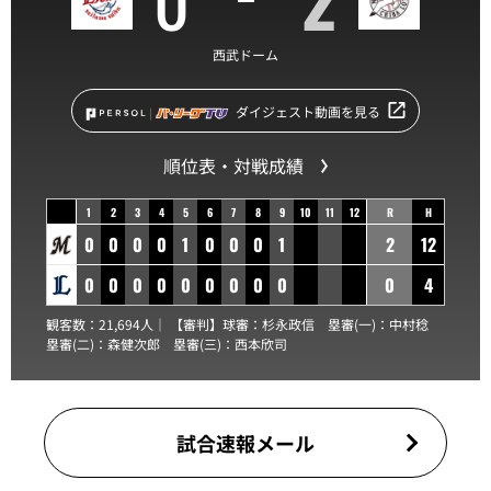
西武ドーム
ダイジェスト動画を見る
順位表・対戦成績
1
2
3
4
5
6
7
8
9
10
11
12
R
H
0
0
0
0
1
0
0
0
1
2
12
0
0
0
0
0
0
0
0
0
0
4
観客数：21,694人｜ 【審判】球審：
杉永政信
塁審(一)：
中村稔
塁審(二)：
森健次郎
塁審(三)：
西本欣司
試合速報メール