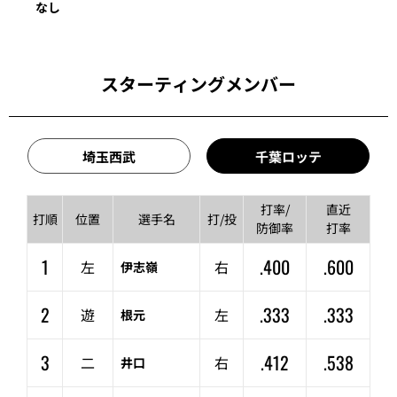
なし
スターティングメンバー
埼玉西武
千葉ロッテ
打率/
直近
打順
位置
選手名
打/投
防御率
打率
1
.400
.600
左
右
伊志嶺
2
.333
.333
遊
左
根元
3
.412
.538
二
右
井口