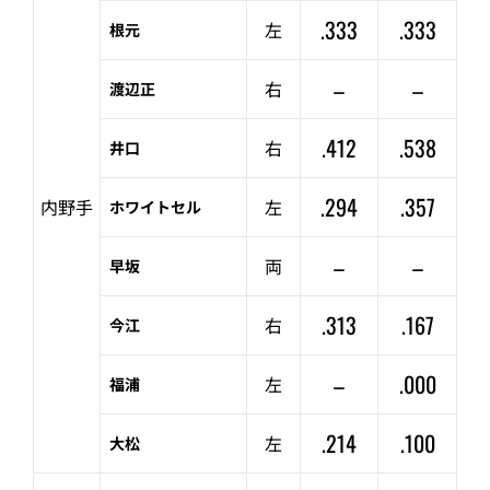
.333
.333
左
根元
–
–
右
渡辺正
.412
.538
右
井口
.294
.357
内野手
左
ホワイトセル
–
–
両
早坂
.313
.167
右
今江
–
.000
左
福浦
.214
.100
左
大松