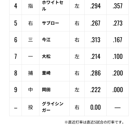
ホワイトセ
4
.294
.357
指
左
ル
5
.267
.273
右
右
サブロー
6
.313
.167
三
右
今江
7
.214
.100
一
左
大松
8
.286
.200
捕
右
里崎
9
.222
.000
中
左
岡田
グライシン
–
0.00
—
投
右
ガー
※直近打率は直近5試合の打率です。