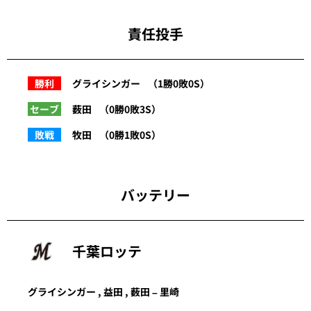
責任投手
勝利
グライシンガー
（1勝0敗0S）
セーブ
薮田
（0勝0敗3S）
敗戦
牧田
（0勝1敗0S）
バッテリー
千葉ロッテ
グライシンガー ,
益田
, 薮田 – 里崎