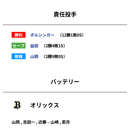
責任投手
勝利
ボルシンガー
（12勝1敗0S）
セーブ
益田
（2勝4敗1S）
敗戦
山岡
（2勝9敗0S）
バッテリー
オリックス
山岡
,
吉田一
,
近藤
–
山崎
,
若月