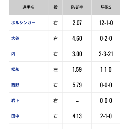
選手名
投
防御率
勝敗S
2.07
12-1-0
右
ボルシンガー
4.60
0-2-0
右
大谷
3.00
2-3-21
右
内
1.59
1-1-0
左
松永
5.79
0-0-0
右
西野
–
0-0-0
右
岩下
4.13
2-1-0
右
田中