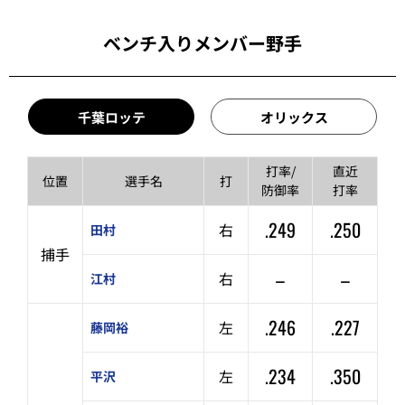
ベンチ入りメンバー野手
千葉ロッテ
オリックス
打率/
直近
位置
選手名
打
防御率
打率
.249
.250
右
田村
捕手
–
–
右
江村
.246
.227
左
藤岡裕
.234
.350
左
平沢