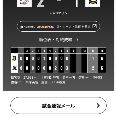
ZOZOマリン
ダイジェスト動画を見る
順位表・対戦成績
1
2
3
4
5
6
7
8
9
10
11
12
R
H
0
0
0
0
1
0
0
0
0
1
6
0
0
0
0
0
0
2
0
X
2
6
観客数：27,693人｜ 【審判】球審：
名幸一明
塁審(一)：
中村稔
塁審(二)：
芦原英智
塁審(三)：
深谷篤
試合速報メール