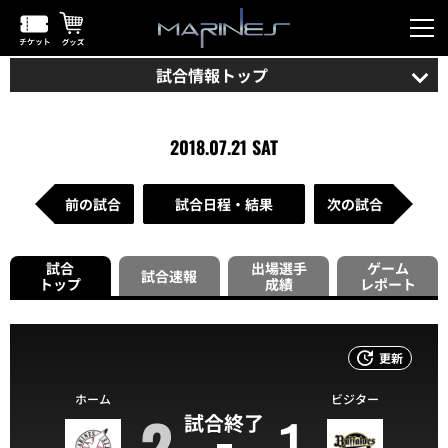
試合情報トップ
2018.07.21 SAT
前の試合
試合日程・結果
次の試合
試合
出場選手
ゲーム
試合速報
トップ
成績
レポート
更新
ホーム
ビジター
2
1
試合終了