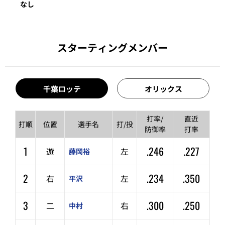
なし
スターティングメンバー
千葉ロッテ
オリックス
打率/
直近
打順
位置
選手名
打/投
防御率
打率
1
.246
.227
遊
左
藤岡裕
2
.234
.350
右
左
平沢
3
.300
.250
二
右
中村