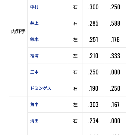
.300
.250
右
中村
.285
.588
右
井上
内野手
.251
.176
左
鈴木
.210
.333
左
福浦
.250
.000
右
三木
.190
.250
右
ドミンゲス
.303
.167
左
角中
.234
.000
右
清田