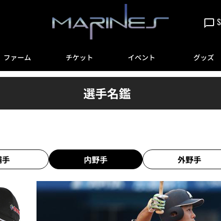
S
ファーム
チケット
イベント
グッズ
選手名鑑
捕手
内野手
外野手