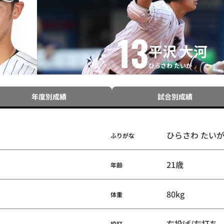
13
平沢 大河
ひらさわ たいが
年度別成績
試合別成績
ひらさわ たい
ふりがな
21歳
年齢
80kg
体重
右投げ/左打ち
投打