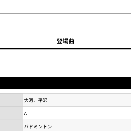
登場曲
大河、平沢
A
バドミントン