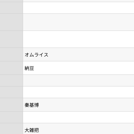
オムライス
納豆
秦基博
大雑把