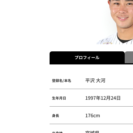
プロフィール
平沢 大河
登録名/本名
1997年12月24日
生年月日
176cm
身長
宮城県
出身地