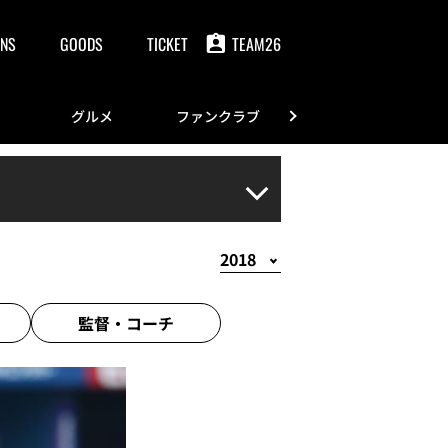
NS
GOODS
TICKET
TEAM26
グルメ
ファンクラブ
FANS
監督・
コーチ