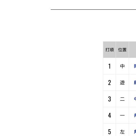
打順
位置
1
中
2
遊
3
二
4
一
5
左