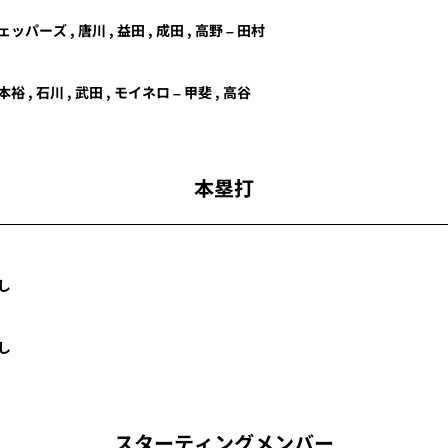
ェッパーズ
,
唐川
,
益田
,
成田
,
高野
–
田村
本裕
,
石川
,
武田
,
モイネロ
–
甲斐
,
高谷
本塁打
し
し
スターティングメンバー