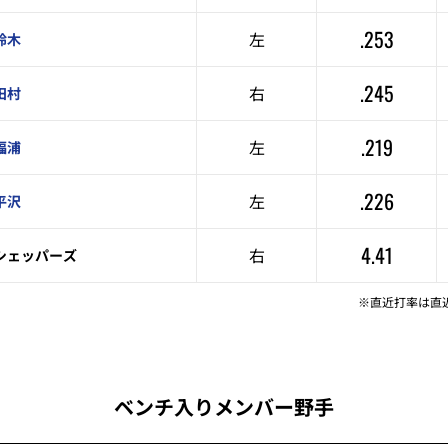
.253
左
鈴木
.245
右
田村
.219
左
福浦
.226
左
平沢
4.41
右
シェッパーズ
※直近打率は直
ベンチ入りメンバー野手