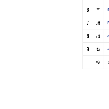
6
三
7
捕
8
指
9
右
–
投