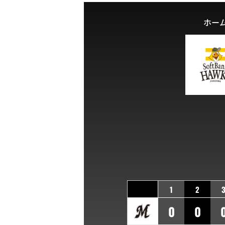
ホー
1
2
0
0