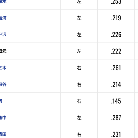
.253
左
鈴木
.219
左
福浦
.226
左
平沢
.222
左
根元
.261
右
三木
.214
右
細谷
.145
右
岡
.287
左
角中
.231
右
清田