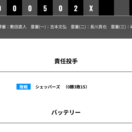
0
0
0
5
0
2
X
球審：
敷田直人
塁審(一)：
吉本文弘
塁審(二)：
長川真也
塁審(三)：
責任投手
敗戦
シェッパーズ
（0勝3敗1S）
バッテリー