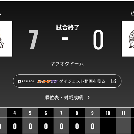
ム
7
0
試合終了
ヤフオクドーム
ダイジェスト動画を見る
順位表・対戦成績
3
4
5
6
7
8
9
10
11
0
0
0
0
0
0
0