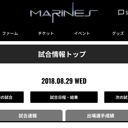
S
ファーム
チケット
イベント
グッズ
試合情報トップ
2018.08.29 WED
前の試合
試合日程・結果
次の試
試合速報
出場選手
成績