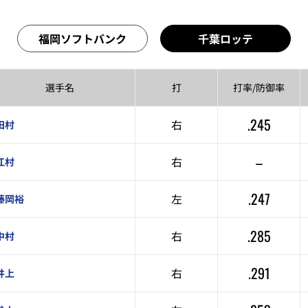
福岡ソフトバンク
千葉ロッテ
選手名
打
打率/
防御率
.245
右
田村
–
右
江村
.247
左
藤岡裕
.285
右
中村
.291
右
井上