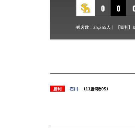
0
0
観客数：35,365人｜ 【審判】
勝利
石川
（11勝6敗0S）