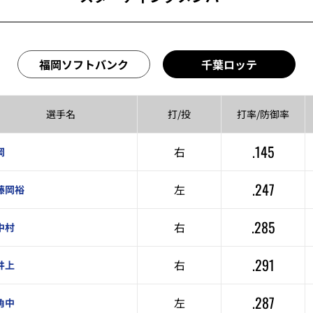
福岡ソフトバンク
千葉ロッテ
選手名
打/投
打率/
防御率
.145
右
岡
.247
左
藤岡裕
.285
右
中村
.291
右
井上
.287
左
角中