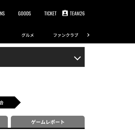
NS
GOODS
TICKET
TEAM26
グルメ
ファンクラブ
FANS
合
ゲーム
レポート