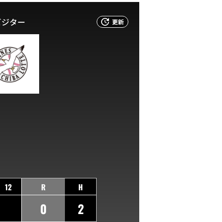
ビジター
更新
12
R
H
0
2