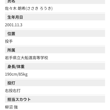
氏名
佐々木 朗希(ささき ろうき)
生年月日
2001.11.3
位置
投手
所属
岩手県立大船渡高等学校
身長/体重
190cm/85kg
投打
右投右打
担当スカウト
柳沼 強