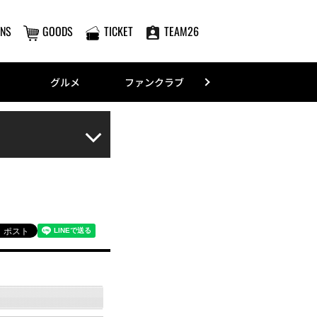
NS
GOODS
TICKET
TEAM26
グルメ
ファンクラブ
FANS