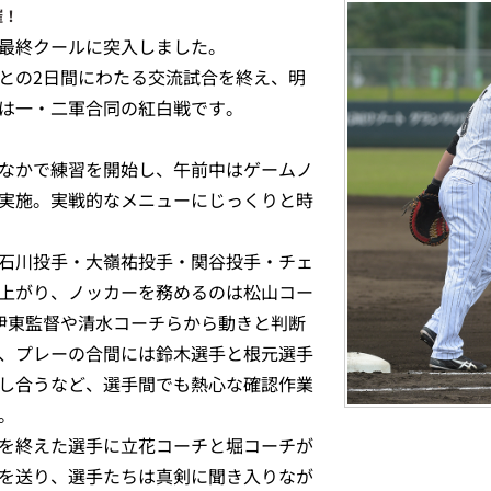
催！
最終クールに突入しました。
との2日間にわたる交流試合を終え、明
は一・二軍合同の紅白戦です。
なかで練習を開始し、午前中はゲームノ
実施。実戦的なメニューにじっくりと時
石川投手・大嶺祐投手・関谷投手・チェ
上がり、ノッカーを務めるのは松山コー
伊東監督や清水コーチらから動きと判断
、プレーの合間には鈴木選手と根元選手
し合うなど、選手間でも熱心な確認作業
。
を終えた選手に立花コーチと堀コーチが
を送り、選手たちは真剣に聞き入りなが