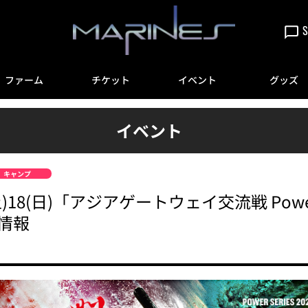
S
ファーム
チケット
イベント
グッズ
イベント
キャンプ
土)18(日)「アジアゲートウェイ交流戦 Power S
情報