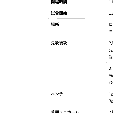
開場時間
1
試合開始
1
場所
ロ
〒
先攻後攻
2
2
ベンチ
1
3
着用ユニホーム
2