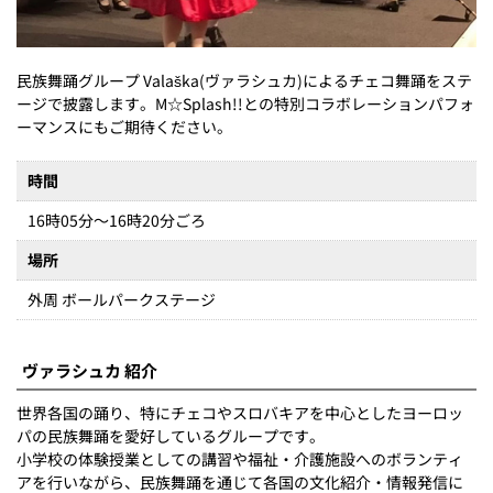
民族舞踊グループ Valaška(ヴァラシュカ)によるチェコ舞踊をステ
ージで披露します。M☆Splash!!との特別コラボレーションパフォ
ーマンスにもご期待ください。
時間
16時05分～16時20分ごろ
場所
外周 ボールパークステージ
ヴァラシュカ 紹介
世界各国の踊り、特にチェコやスロバキアを中心としたヨーロッ
パの民族舞踊を愛好しているグループです。
小学校の体験授業としての講習や福祉・介護施設へのボランティ
アを行いながら、民族舞踊を通じて各国の文化紹介・情報発信に