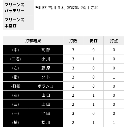
マリーンズ
石川柊-吉川-毛利-宮﨑颯=松川-寺地
バッテリー
マリーンズ
本塁打
打撃結果
打数
安打
打点
(中)
髙 部
3
0
0
(二遊)
小 川
3
1
0
(右)
藤 原
3
0
0
(指)
ソ ト
2
0
1
-打指
ポランコ
1
0
0
(左)
山 口
2
1
0
(三)
上 田
2
1
0
(一)
池 田
3
0
0
(捕)
松 川
2
1
1