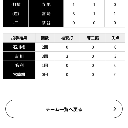
-打捕
寺 地
1
1
0
(遊)
宮 崎
3
1
1
-二
茶 谷
0
0
0
投手結果
回数
被安打
奪三振
失点
石川柊
2回
0
0
0
吉 川
3回
3
0
3
毛 利
1回
0
0
0
宮﨑颯
0回
0
0
0
チーム一覧へ戻る