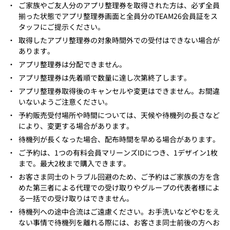
・
ご家族やご友人分のアプリ整理券を取得された方は、必ず全員
揃った状態でアプリ整理券画面と全員分のTEAM26会員証をス
タッフにご提示ください。
・
取得したアプリ整理券の対象時間外での受付はできない場合が
あります。
・
アプリ整理券は分配できません。
・
アプリ整理券は先着順で数量に達し次第終了します。
・
アプリ整理券取得後のキャンセルや変更はできません。お間違
いないようご注意ください。
・
予約販売受付場所や時間については、天候や待機列の長さなど
により、変更する場合があります。
・
待機列が長くなった場合、配布時間を早める場合があります。
・
ご予約は、1つの有料会員マリーンズIDにつき、1デザイン1枚
まで。最大2枚まで購入できます。
・
お客さま同士のトラブル回避のため、ご予約はご家族の方を含
めた第三者による代理での受け取りやグループの代表者様によ
る一括での受け取りはできません。
・
待機列への途中合流はご遠慮ください。お手洗いなどやむをえ
ない事情で待機列を離れる際には、お客さま同士前後の方へお