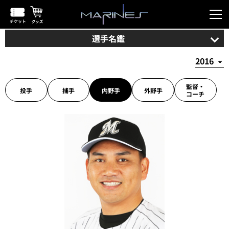
選手名鑑
監督・
投手
捕手
内野手
外野手
コーチ