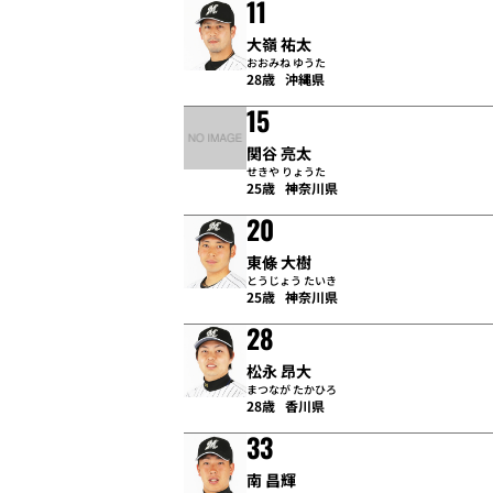
11
大嶺 祐太
おおみね ゆうた
28歳
沖縄県
15
関谷 亮太
せきや りょうた
25歳
神奈川県
20
東條 大樹
とうじょう たいき
25歳
神奈川県
28
松永 昂大
まつなが たかひろ
28歳
香川県
33
南 昌輝