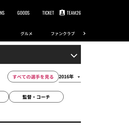
NS
GOODS
TICKET
TEAM26
グルメ
ファンクラブ
FANS
すべての選手を見る
監督・
コーチ