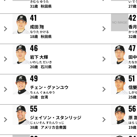
きむら ゆうた
い で
31歳
秋田県
27歳
41
42
成田 翔
香月
なりた かける
かつき
18歳
秋田県
32歳
46
47
岩下 大輝
田中
いわした だいき
たなか
20歳
石川県
29歳
49
51
チェン・グァンユウ
信樂
ちぇん ぐぁんゆう
しがら
26歳
台湾
25歳
55
56
ジェイソン・スタンリッジ
原 
じぇいそん すたんりっじ
はら 
38歳
アメリカ合衆国
19歳