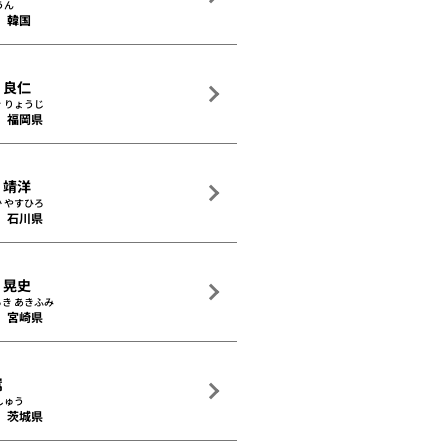
うん
韓国
 良仁
 りょうじ
福岡県
 靖洋
 やすひろ
石川県
 晃史
き あきふみ
宮崎県
嵩
しゅう
茨城県