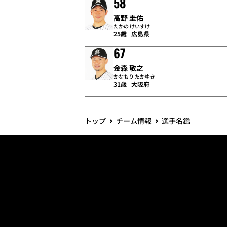
58
高野 圭佑
たかの けいすけ
25歳
広島県
67
金森 敬之
かなもり たかゆき
31歳
大阪府
トップ
チーム情報
選手名鑑