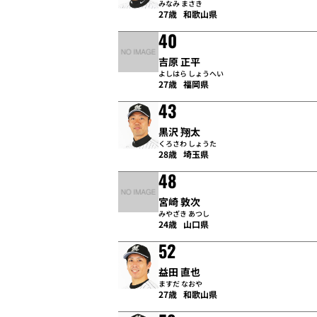
みなみ まさき
27歳
和歌山県
40
吉原 正平
よしはら しょうへい
27歳
福岡県
43
黒沢 翔太
くろさわ しょうた
28歳
埼玉県
48
宮崎 敦次
みやざき あつし
24歳
山口県
52
益田 直也
ますだ なおや
27歳
和歌山県