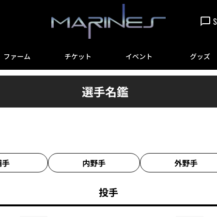
S
ファーム
チケット
イベント
グッズ
選手名鑑
捕手
内野手
外野手
投手