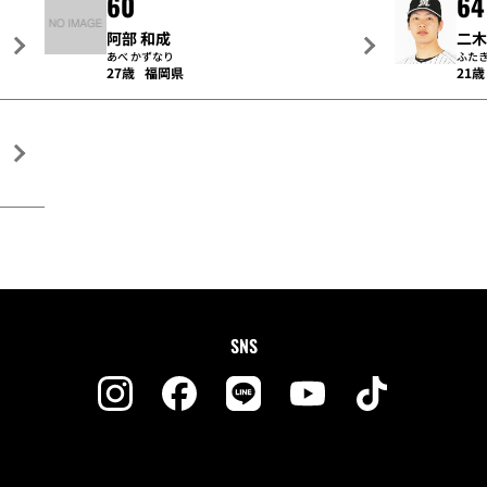
60
64
阿部 和成
二木
あべ かずなり
ふたき
27歳
福岡県
21歳
SNS