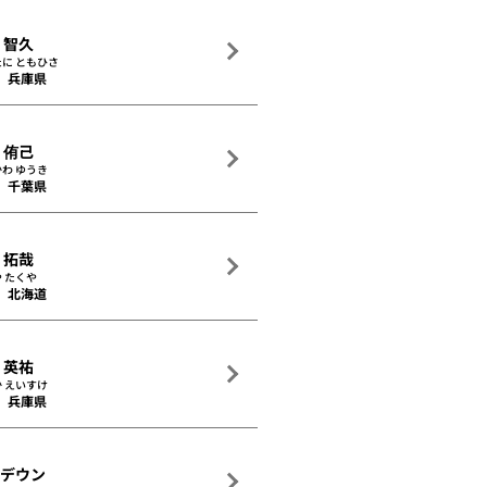
 智久
に ともひさ
兵庫県
 侑己
わ ゆうき
千葉県
 拓哉
 たくや
北海道
 英祐
 えいすけ
兵庫県
・デウン