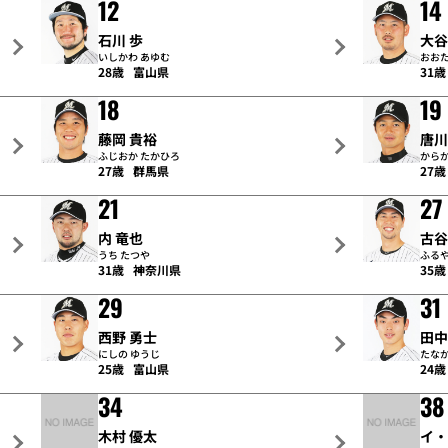
12
14
石川 歩
大谷
いしかわ あゆむ
おおた
28歳
富山県
31歳
18
19
藤岡 貴裕
唐川
ふじおか たかひろ
からか
27歳
群馬県
27歳
21
27
内 竜也
古谷
うち たつや
ふるや
31歳
神奈川県
35歳
29
31
西野 勇士
田中
にしの ゆうじ
たなか
25歳
富山県
24歳
34
38
木村 優太
イ