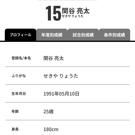
15
関谷 亮太
せきや りょうた
年度別成績
試合別成績
条件別成績
プロフィール
関谷 亮太
登録名/本名
せきや りょうた
ふりがな
1991年05月10日
生年月日
25歳
年齢
180cm
身長