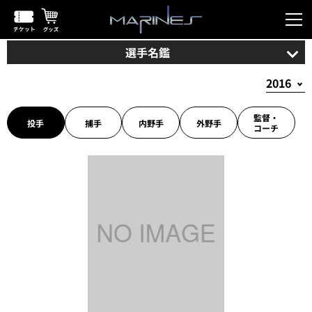
選手名鑑
監督・
投手
捕手
内野手
外野手
コーチ