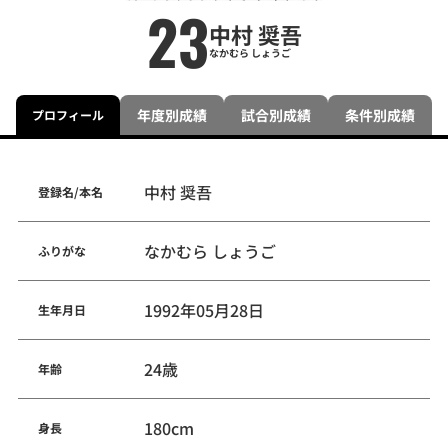
23
中村 奨吾
なかむら しょうご
年度別成績
試合別成績
条件別成績
プロフィール
中村 奨吾
登録名/本名
なかむら しょうご
ふりがな
1992年05月28日
生年月日
24歳
年齢
180cm
身長