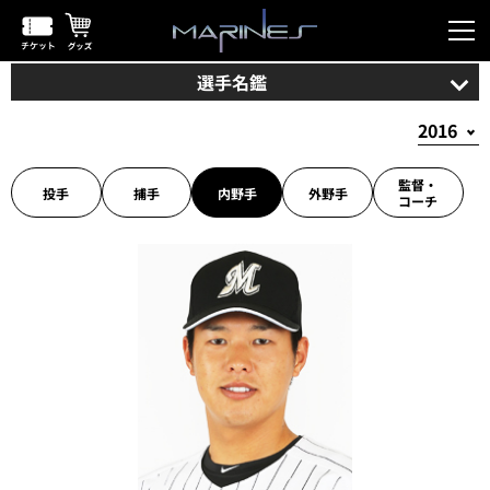
選手名鑑
監督・
投手
捕手
内野手
外野手
コーチ