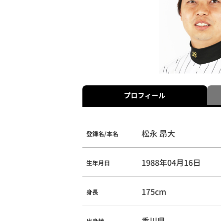
プロフィール
松永 昂大
登録名/本名
1988年04月16日
生年月日
175cm
身長
香川県
出身地