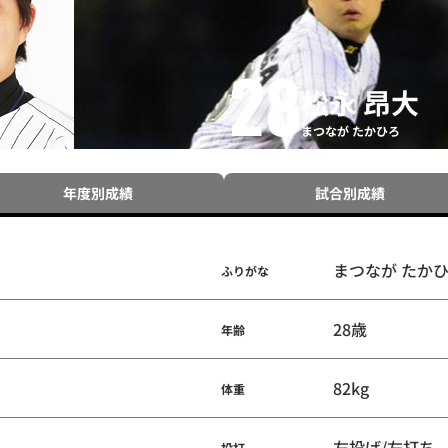
28
松永 昂大
まつなが たかひろ
年度別成績
試合別成績
まつなが たか
ふりがな
28歳
年齢
82kg
体重
左投げ/左打ち
投打