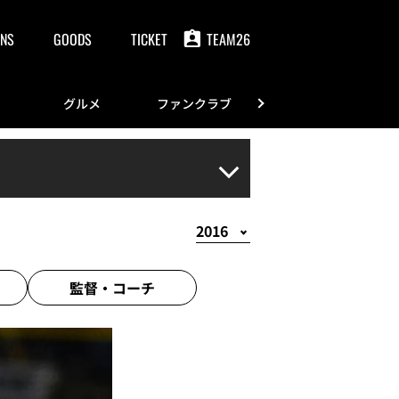
NS
GOODS
TICKET
TEAM26
グルメ
ファンクラブ
FANS
監督・
コーチ