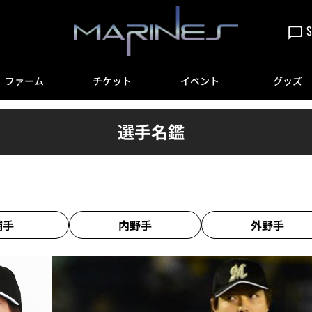
S
ファーム
チケット
イベント
グッズ
選手名鑑
捕手
内野手
外野手