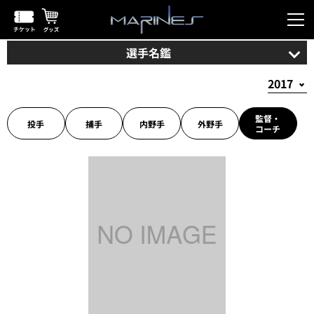
選手名鑑
監督・
投手
捕手
内野手
外野手
コーチ