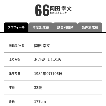
66
岡田 幸文
おかだ よしふみ
年度別成績
試合別成績
条件別成績
プロフィール
岡田 幸文
登録名/本名
おかだ よしふみ
ふりがな
1984年07月06日
生年月日
33歳
年齢
177cm
身長