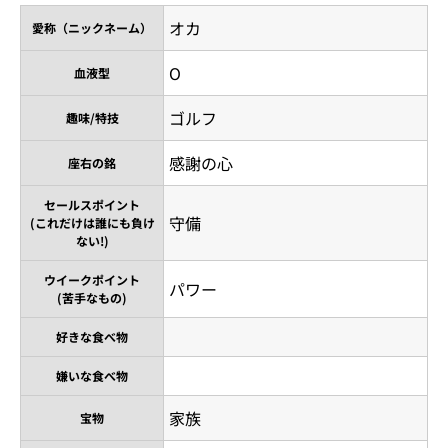
オカ
愛称（ニックネーム）
O
血液型
ゴルフ
趣味/特技
感謝の心
座右の銘
セールスポイント
守備
(これだけは誰にも負け
ない!)
ウイークポイント
パワー
(苦手なもの)
好きな食べ物
嫌いな食べ物
家族
宝物