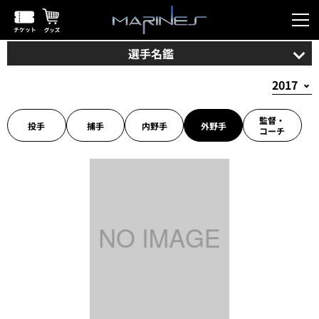
選手名鑑
監督・
投手
捕手
内野手
外野手
コーチ