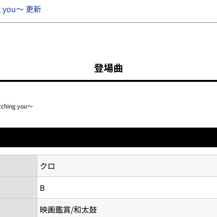
ng you～ 更新
登場曲
tching you～
クロ
B
映画鑑賞/和太鼓