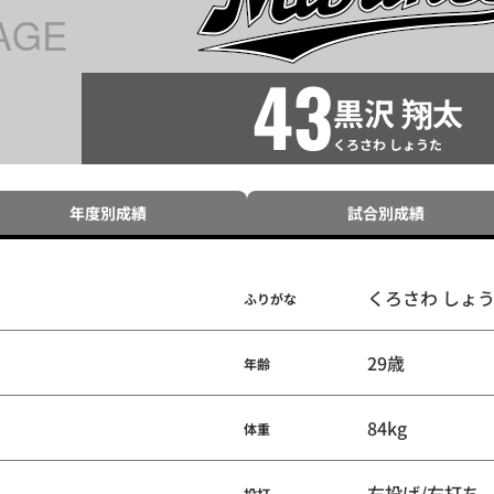
43
黒沢 翔太
くろさわ しょうた
年度別成績
試合別成績
くろさわ しょ
ふりがな
29歳
年齢
84kg
体重
右投げ/右打ち
投打