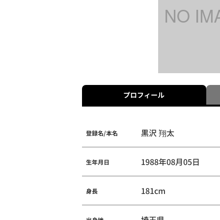
プロフィール
黒沢 翔太
登録名/本名
1988年08月05日
生年月日
181cm
身長
埼玉県
出身地