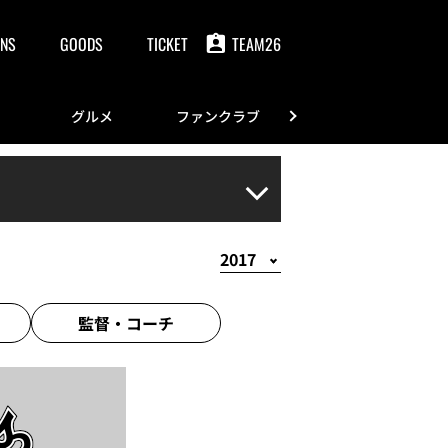
NS
GOODS
TICKET
TEAM26
グルメ
ファンクラブ
FANS
監督・
コーチ