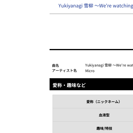
Yukiyanagi 雪柳 ～We're watchi
Yukiyanagi 雪柳 ～We're wa
曲名
アーティスト名
Micro
愛称・趣味など
愛称（ニックネーム）
血液型
趣味/特技