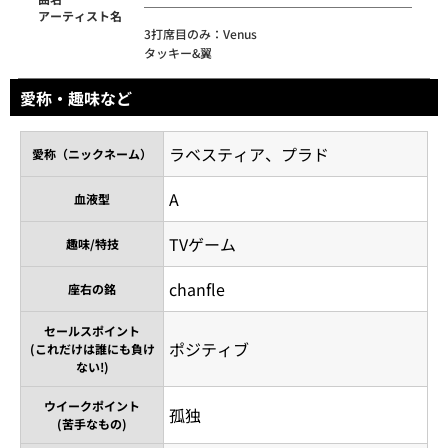
アーティスト名
3打席目のみ：Venus
タッキー&翼
愛称・趣味など
ラベスティア、プラド
愛称（ニックネーム）
A
血液型
TVゲーム
趣味/特技
chanfle
座右の銘
セールスポイント
ポジティブ
(これだけは誰にも負け
ない!)
ウイークポイント
孤独
(苦手なもの)