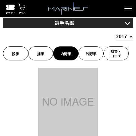
選手名鑑
監督・
投手
捕手
内野手
外野手
コーチ