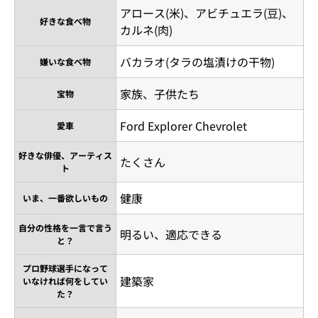
アロース(米)、アビチュエラ(豆)、
好きな食べ物
カルネ(肉)
バカラオ(タラの塩漬けの干物)
嫌いな食べ物
家族、子供たち
宝物
Ford Explorer Chevrolet
愛車
好きな俳優、アーティス
たくさん
ト
健康
いま、一番欲しいもの
自分の性格を一言で言う
明るい、適応できる
と？
プロ野球選手になって
建築家
いなければ何をしてい
た？