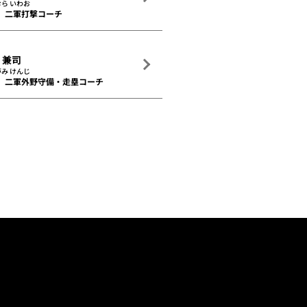
ら いわお
二軍打撃コーチ
 兼司
み けんじ
二軍外野守備・走塁コーチ