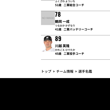
ふくざわ よういち
51歳
二軍総合コーチ
78
鶴岡 一成
つるおか かずなり
41歳
二軍バッテリーコーチ
89
川越 英隆
かわごえ ひでたか
45歳
二軍投手コーチ
トップ
チーム情報
選手名鑑