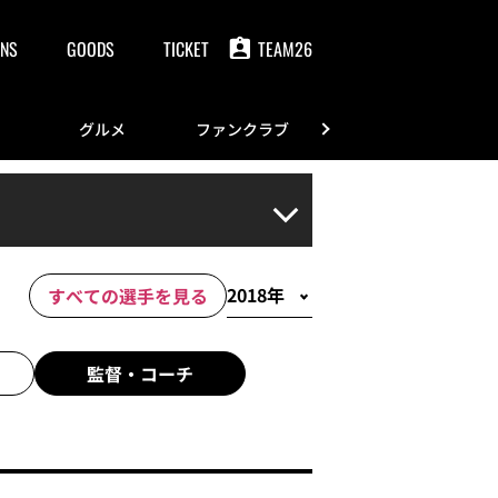
NS
GOODS
TICKET
TEAM26
グルメ
ファンクラブ
FANS
すべての選手を見る
監督・
コーチ