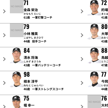
71
72
金森 栄治
的場
かなもり えいじ
まとば
61歳
一軍打撃コーチ
41歳
79
80
小林 雅英
大塚
こばやし まさひで
おおつ
44歳
投手コーチ
43歳
84
88
清水 将海
鳥越
しみず まさうみ
とりご
43歳
一軍バッテリーコーチ
47歳
98
77
根本 淳平
今岡
ねもと じゅんぺい
いまお
46歳
一軍ストレングスコーチ
44歳
75
76
堀 幸一
大村