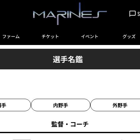
S
ファーム
チケット
イベント
グッズ
選手名鑑
捕手
内野手
外野手
監督・
コーチ