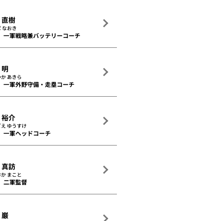
 直樹
 なおき
一軍戦略兼バッテリーコーチ
 明
か あきら
一軍外野守備・走塁コーチ
 裕介
え ゆうすけ
一軍ヘッドコーチ
 真訪
か まこと
二軍監督
 巌