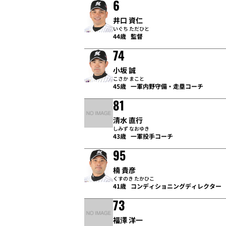
6
井口 資仁
いぐち ただひと
44歳
監督
74
小坂 誠
こさか まこと
45歳
一軍内野守備・走塁コーチ
81
清水 直行
しみず なおゆき
43歳
一軍投手コーチ
95
楠 貴彦
くすのき たかひこ
41歳
コンディショニングディレクター
73
福澤 洋一