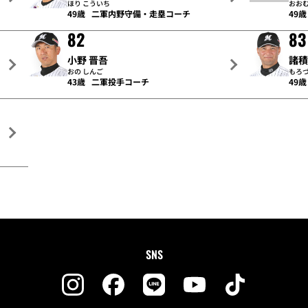
ほり こういち
おおむ
49歳
二軍内野守備・走塁コーチ
49歳
82
83
小野 晋吾
諸積
おの しんご
もろづ
43歳
二軍投手コーチ
49歳
SNS