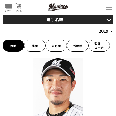
選手名鑑
監督・
投手
捕手
内野手
外野手
コーチ