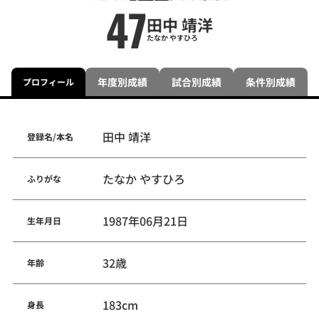
47
田中 靖洋
たなか やすひろ
年度別成績
試合別成績
条件別成績
プロフィール
田中 靖洋
登録名/本名
たなか やすひろ
ふりがな
1987年06月21日
生年月日
32歳
年齢
183cm
身長