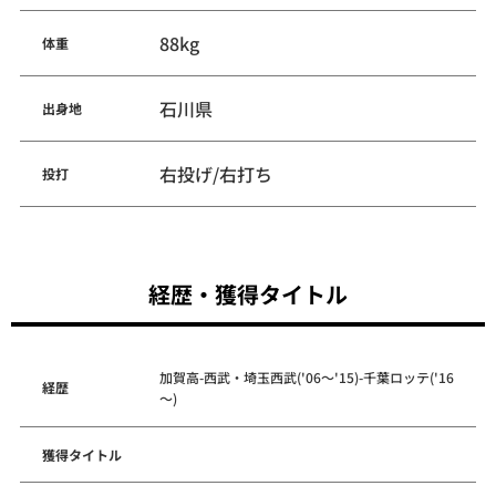
88kg
体重
石川県
出身地
右投げ/右打ち
投打
経歴・獲得タイトル
加賀高-西武・埼玉西武('06～'15)-千葉ロッテ('16
経歴
～)
獲得タイトル