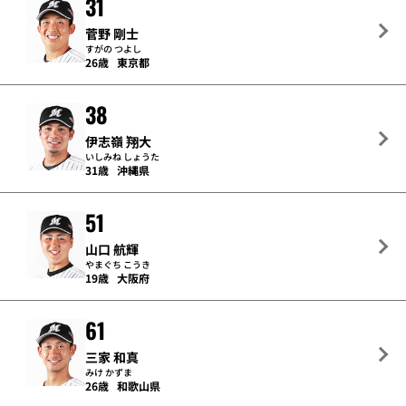
31
菅野 剛士
すがの つよし
26歳
東京都
38
伊志嶺 翔大
いしみね しょうた
31歳
沖縄県
51
山口 航輝
やまぐち こうき
19歳
大阪府
61
三家 和真
みけ かずま
26歳
和歌山県