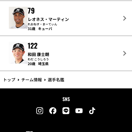
79
レオネス・マーティン
れおねす・まーてぃん
31歳
キューバ
122
和田 康士朗
わだ こうしろう
20歳
埼玉県
トップ
チーム情報
選手名鑑
SNS