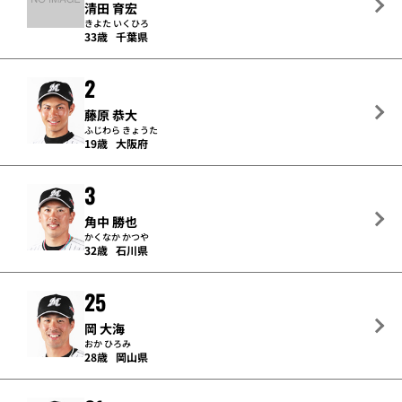
清田 育宏
きよた いくひろ
33歳
千葉県
2
藤原 恭大
ふじわら きょうた
19歳
大阪府
3
角中 勝也
かくなか かつや
32歳
石川県
25
岡 大海
おか ひろみ
28歳
岡山県