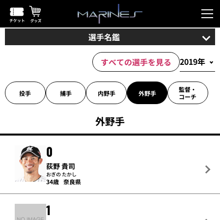
選手名鑑
すべての選手を見る
監督・
投手
捕手
内野手
外野手
コーチ
外野手
0
荻野 貴司
おぎの たかし
34歳
奈良県
1