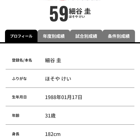
59
細谷 圭
ほそや けい
年度別成績
試合別成績
条件別成績
プロフィール
細谷 圭
登録名/本名
ほそや けい
ふりがな
1988年01月17日
生年月日
31歳
年齢
182cm
身長