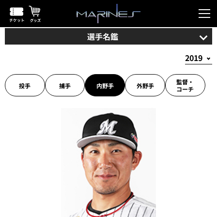
選手名鑑
監督・
投手
捕手
内野手
外野手
コーチ