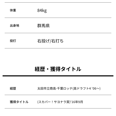
84kg
体重
群馬県
出身地
右投げ/右打ち
投打
経歴・獲得タイトル
経歴
太田市立商高-千葉ロッテ(高ドラフト4 '06～)
獲得タイトル
(スカパー！サヨナラ賞)'16年9月