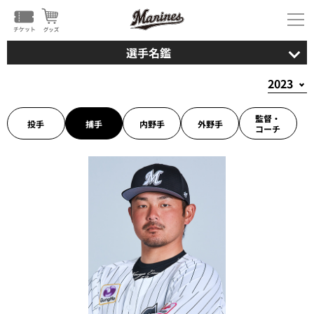
選手名鑑
監督・
投手
捕手
内野手
外野手
コーチ