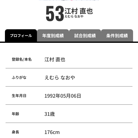
53
江村 直也
えむら なおや
年度別成績
試合別成績
条件別成績
プロフィール
江村 直也
登録名/本名
えむら なおや
ふりがな
1992年05月06日
生年月日
31歳
年齢
176cm
身長