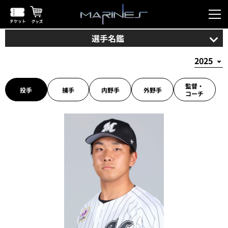
選手名鑑
監督・
投手
捕手
内野手
外野手
コーチ