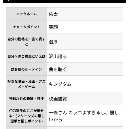
佑太
ニックネーム
笑顔
チャームポイント
自分の性格を一言で表す
温厚
と
沢山寝る
自分へのご褒美といえば
曲を聴く
試合前のルーティン
好きな映画・漫画・アニ
キングダム
メ・ゲーム
映画鑑賞
野球以外の趣味・特技
〇〇選手のここが推せ
一條さん カッコよすぎるし、優し
る！(マリーンズの推し
いから
選手と推しポイント)