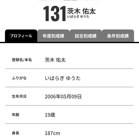
131
茨木 佑太
いばらぎ ゆうた
年度別成績
試合別成績
条件別成績
プロフィール
茨木 佑太
登録名/本名
いばらぎ ゆうた
ふりがな
2006年05月09日
生年月日
19歳
年齢
187cm
身長